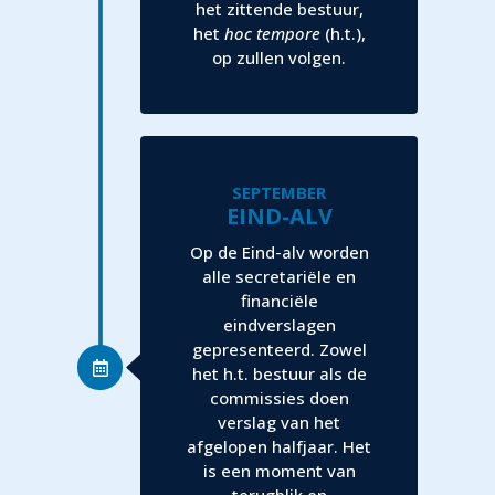
het zittende bestuur,
het
hoc tempore
(h.t.),
op zullen volgen.
SEPTEMBER
EIND-ALV
Op de Eind-alv worden
alle secretariële en
financiële
eindverslagen
gepresenteerd. Zowel
het h.t. bestuur als de
commissies doen
verslag van het
afgelopen halfjaar. Het
is een moment van
terugblik en