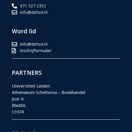
071 527 2352
info@dehsvl.nl
Word lid
info@dehsvl.nl
Inschrijfformulier
PARTNERS
Universiteit Leiden
Athenaeum Scheltema – Boekhandel
Joor it
BladNL
CHDR