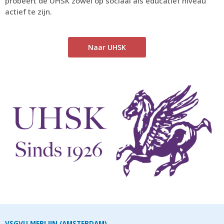
probeert de UHSK zowel op sociaal als educatief niveau
actief te zijn.
Naar UHSK
VSGVU MERLIJN (AMSTERDAM)