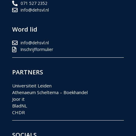
071 527 2352
info@dehsvl.nl
Word lid
info@dehsvl.nl
Inschrijfformulier
PARTNERS
Universiteit Leiden
Athenaeum Scheltema – Boekhandel
Joor it
BladNL
CHDR
SOCIALS