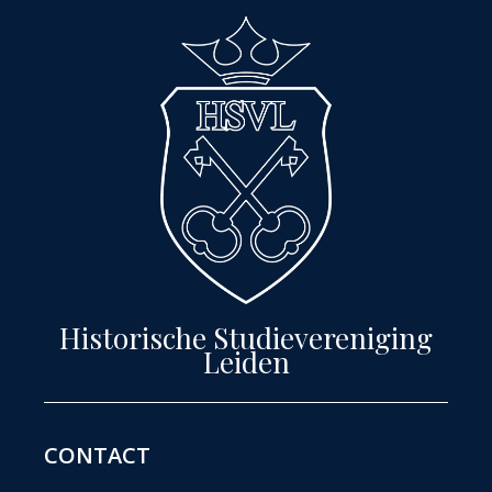
r
i
a
n
m
Historische Studievereniging
Leiden
CONTACT