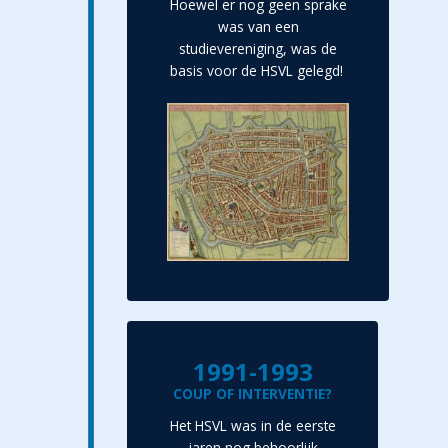
Hoewel er nog geen sprake
was van een
studievereniging, was de
basis voor de HSVL gelegd!
1991-1993
COUP OF INTERVENTIE?
Het HSVL was in de eerste
jaren nog behoorlijk