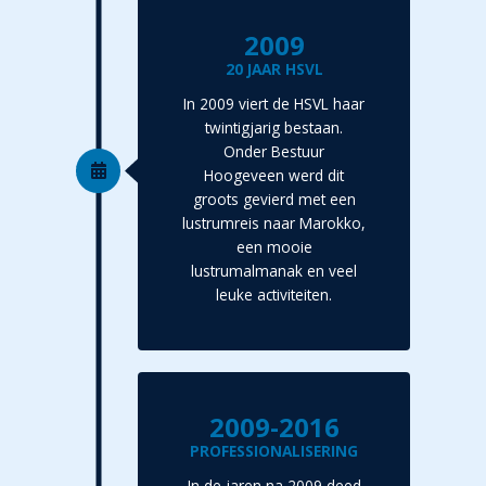
2009
20 JAAR HSVL
In 2009 viert de HSVL haar
twintigjarig bestaan.
Onder Bestuur
Hoogeveen werd dit
groots gevierd met een
lustrumreis naar Marokko,
een mooie
lustrumalmanak en veel
leuke activiteiten.
2009-2016
PROFESSIONALISERING
In de jaren na 2009 deed