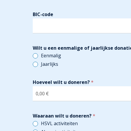
/
R
e
BIC-code
g
i
o
Wilt u een eenmalige of jaarlijkse donat
Eenmalig
Jaarlijks
Hoeveel wilt u doneren?
*
Waaraan wilt u doneren?
*
HSVL activiteiten