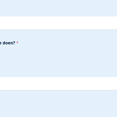
ie doen?
*