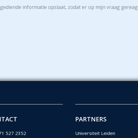
ngediende informatie opslaat, zodat er op mijn vraag gerea
NTACT
PARTNERS
71 527 2352
Universiteit Leiden