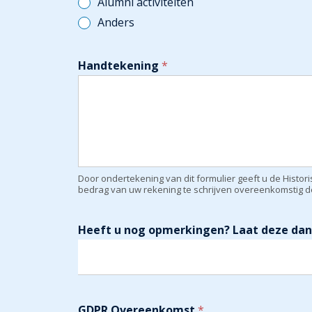
Alumni activiteiten
Anders
Handtekening
*
Door ondertekening van dit formulier geeft u de Hist
bedrag van uw rekening te schrijven overeenkomstig de
Heeft u nog opmerkingen? Laat deze dan 
GDPR Overeenkomst
*