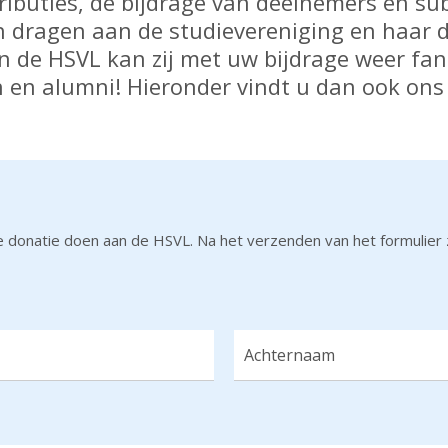
ibuties, de bijdrage van deelnemers en sub
en dragen aan de studievereniging en haar 
n de HSVL kan zij met uw bijdrage weer fan
n en alumni! Hieronder vindt u dan ook ons
ijkse donatie doen aan de HSVL. Na het verzenden van het formuli
A
c
h
t