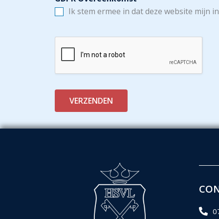
Ik stem ermee in dat deze website mijn i
VERZENDEN
CO
0