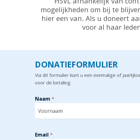
HSVL afhankelijk van contr
mogelijkheden om bij te blijv
hier een van. Als u doneert aa
voor al haar lede
DONATIEFORMULIER
Via dit formulier kunt u een eenmalige of jaarl
voor de betaling.
Naam
*
V
o
o
Email
*
r