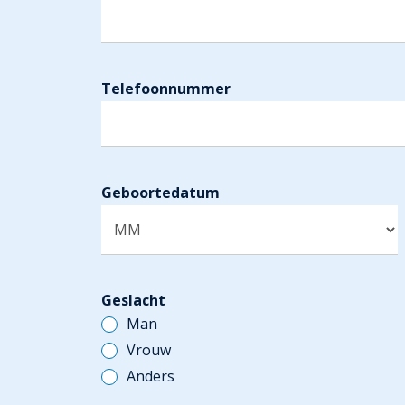
n
a
a
m
Telefoonnummer
Geboortedatum
Geslacht
Man
Vrouw
Anders