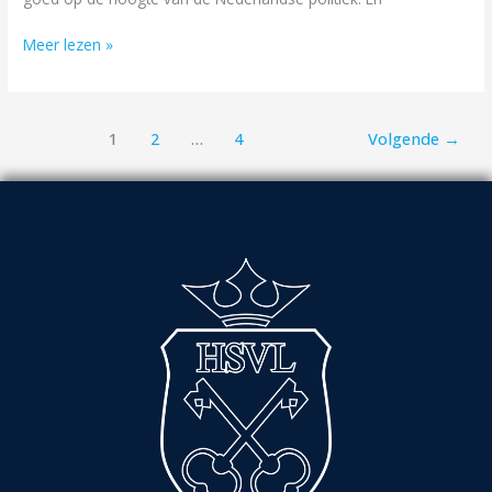
Meer lezen »
1
2
…
4
Volgende
→