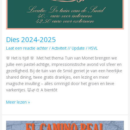
Dies 2024-2025
Laat een reactie achter
/
Activiteit // Update
/
HSVL
🌸 Het is tijd! 🌸 Met het thema Tuin van Monet brengen we
jullie een pastel-achtige, impressionistische avond vol sfeer en
gezelligheid. Bij de tuin van de Smid geniet je van een heerlijke
shared dining, twee gratis drankjes, een lezing en meer
magische invulling – alles omringd door het groen en lieve
varkentjes. 🐷🌿🎨 A bientôt
Meer lezen »
Grote
Reis