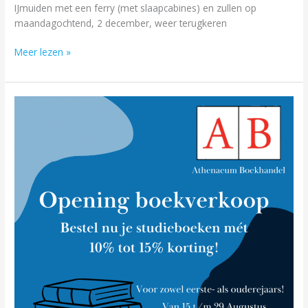
IJmuiden met een ferry (met slaapcabines) en zullen op
maandagochtend, 2 december, weer terugkeren
Meer lezen »
Boekverkoop
is
geopend!