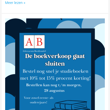
Meer lezen »
Sluiting
Boekverkoop