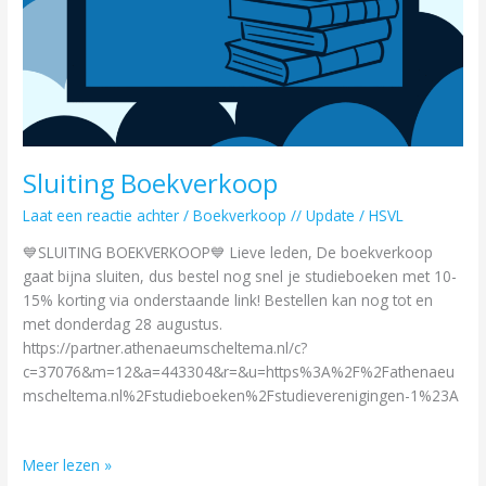
Sluiting Boekverkoop
Laat een reactie achter
/
Boekverkoop // Update
/
HSVL
💙SLUITING BOEKVERKOOP💙 Lieve leden, De boekverkoop
gaat bijna sluiten, dus bestel nog snel je studieboeken met 10-
15% korting via onderstaande link! Bestellen kan nog tot en
met donderdag 28 augustus.
https://partner.athenaeumscheltema.nl/c?
c=37076&m=12&a=443304&r=&u=https%3A%2F%2Fathenaeu
mscheltema.nl%2Fstudieboeken%2Fstudieverenigingen-1%23A
Meer lezen »