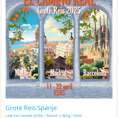
Spanje
Grote Reis Spanje
Laat een reactie achter
/
Reizen // Blog
/
HSVL